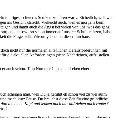
 ein trauriges, schweres Seufzen zu hören war… Sicherlich, weil wir
en ins Gesicht klatscht. Vielleicht auch, weil es morgens beim
steigen und damit auch die Angst bei vielen von uns, was das ganz
sorgen, die sowieso schon immer auf unserer Schulter sitzen, habe
eit die Frage stellt: Wie umgehen mit dieser durchaus
doch nicht nur die normalen alltäglichen Herausforderungen mit
 für die aktuellen Anforderungen (siehe Nachrichten) aufzustellen…
st er auch schon. Tipp Nummer 1 aus dem Leben einer
uch scheinen mag, weil Du ja gefühlt eh schon viel zu viel aufm
und mach kurz Pause. Du brauchst diese Zeit für eine gründliche
n durch meinen Kopf und lenken mich nur ab/ ziehen mich runter?
wird!
 tief ein- und ausatmen & mich für einige Augenblicke nur darauf zu