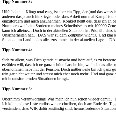
Tipp Nummer 3:
Hilfe holen… Klingt total easy, ist aber ein Tipp, der (und das wei
anderen das ja auch hinkriegen oder dass Arbeit nun mal Kampf is und
einzufordern und auch anzunehmen. Konkret heißt das, dass ich an b
Nummer zwei beim Sortieren meines Schreibtisches mit 100000 Zettel
kann ich alleine… Doch in der aktuellen Situation hat Priorität, dass 
Unsicherheiten hat… DAS war zu dem Zeitpunkt wichtig. Und klar ka
Situation im Land… das alles zusammen in der aktuellen Lage… DAS
Tipp Nummer 4:
Steh zu allem, was Dich gerade ausmacht und höre auf, es zu bewerte
erzählen will, dass ich ne ganz schöne Lusche bin, weil ich das alle
übernommen habe mit der Pension. Doch mittlerweile bin ich ganz gu
rein gar nicht weiter und stresst mich eher noch mehr! Und mal ganz
mit herausfordernden Situationen bringt..
Tipp Nummer 5:
Übernimm Verantwortung! Was mein ich nun schon wieder damit… Nun,
Ich könnte diese Liste endlos weiterschreiben, doch am Ende des Tag
verstanden, dass WIR dafür zuständig sind, herausfordernde Situatio