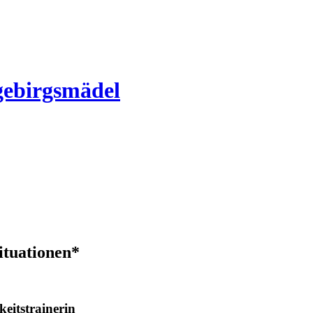
gebirgsmädel
ituationen*
eitstrainerin