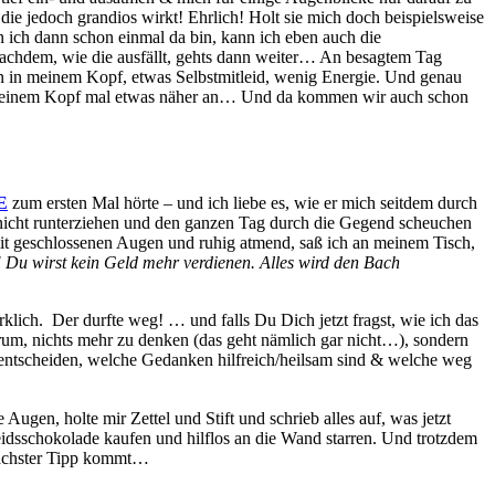
ie jedoch grandios wirkt! Ehrlich! Holt sie mich doch beispielsweise
ich dann schon einmal da bin, kann ich eben auch die
achdem, wie die ausfällt, gehts dann weiter… An besagtem Tag
en in meinem Kopf, etwas Selbstmitleid, wenig Energie. Und genau
 in meinem Kopf mal etwas näher an… Und da kommen wir auch schon
E
zum ersten Mal hörte – und ich liebe es, wie er mich seitdem durch
nicht runterziehen und den ganzen Tag durch die Gegend scheuchen
it geschlossenen Augen und ruhig atmend, saß ich an meinem Tisch,
en! Du wirst kein Geld mehr verdienen. Alles wird den Bach
klich. Der durfte weg! … und falls Du Dich jetzt fragst, wie ich das
arum, nichts mehr zu denken (das geht nämlich gar nicht…), sondern
entscheiden, welche Gedanken hilfreich/heilsam sind & welche weg
gen, holte mir Zettel und Stift und schrieb alles auf, was jetzt
idsschokolade kaufen und hilflos an die Wand starren. Und trotzdem
 nächster Tipp kommt…