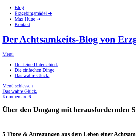
Blog
Erzgebirgsmädel ➜
Max Hütte ➜
Kontakt
Der Achtsamkeits-Blog von Erz
Menü
Der feine Unterschied.
Die einfachen Dinge.
Das wahre Glück.
Menü schiessen
Das wahre Glück.
Kommentare 6
Über den Umgang mit herausfordernden S
5 Tipps & Anregungen aus dem Leben einer Achtsamk