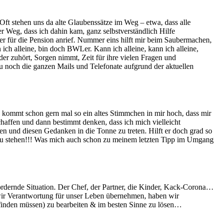
Oft stehen uns da alte Glaubenssätze im Weg – etwa, dass alle
r Weg, dass ich dahin kam, ganz selbstverständlich Hilfe
r für die Pension anrief. Nummer eins hilft mir beim Saubermachen,
h alleine, bin doch BWLer. Kann ich alleine, kann ich alleine,
 der zuhört, Sorgen nimmt, Zeit für ihre vielen Fragen und
noch die ganzen Mails und Telefonate aufgrund der aktuellen
, kommt schon gern mal so ein altes Stimmchen in mir hoch, dass mir
chaffen und dann bestimmt denken, dass ich mich vielleicht
 und diesen Gedanken in die Tonne zu treten. Hilft er doch grad so
n zu stehen!!! Was mich auch schon zu meinem letzten Tipp im Umgang
rdernde Situation. Der Chef, der Partner, die Kinder, Kack-Corona…
m wir Verantwortung für unser Leben übernehmen, haben wir
t finden müssen) zu bearbeiten & im besten Sinne zu lösen…