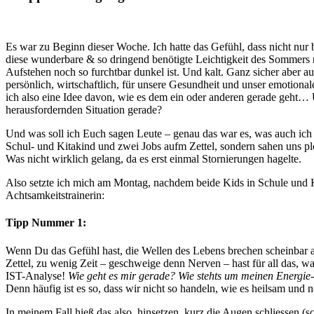
Es war zu Beginn dieser Woche. Ich hatte das Gefühl, dass nicht nur 
diese wunderbare & so dringend benötigte Leichtigkeit des Sommers n
Aufstehen noch so furchtbar dunkel ist. Und kalt. Ganz sicher aber a
persönlich, wirtschaftlich, für unsere Gesundheit und unser emotion
ich also eine Idee davon, wie es dem ein oder anderen gerade geht… 
herausfordernden Situation gerade?
Und was soll ich Euch sagen Leute – genau das war es, was auch ich
Schul- und Kitakind und zwei Jobs aufm Zettel, sondern sahen uns pl
Was nicht wirklich gelang, da es erst einmal Stornierungen hagelte.
Also setzte ich mich am Montag, nachdem beide Kids in Schule und 
Achtsamkeitstrainerin:
Tipp Nummer 1:
Wenn Du das Gefühl hast, die Wellen des Lebens brechen scheinbar all
Zettel, zu wenig Zeit – geschweige denn Nerven – hast für all das, 
IST-Analyse!
Wie geht es mir gerade? Wie stehts um meinen Energie-
Denn häufig ist es so, dass wir nicht so handeln, wie es heilsam und
In meinem Fall hieß das also, hinsetzen, kurz die Augen schliessen (