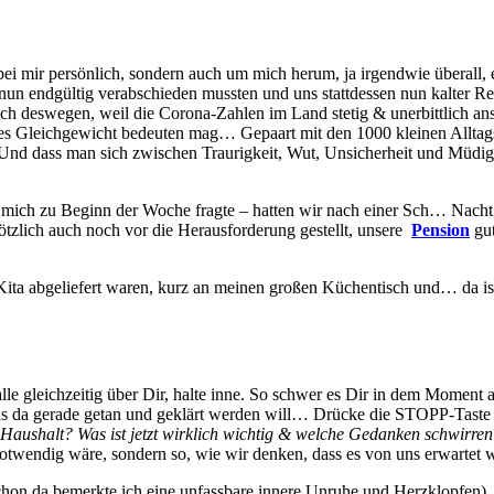
bei mir persönlich, sondern auch um mich herum, ja irgendwie überall,
un endgültig verabschieden mussten und uns stattdessen nun kalter Reg
uch deswegen, weil die Corona-Zahlen im Land stetig & unerbittlich an
ales Gleichgewicht bedeuten mag… Gepaart mit den 1000 kleinen Alltags
Und dass man sich zwischen Traurigkeit, Wut, Unsicherheit und Müdigk
 mich zu Beginn der Woche fragte – hatten wir nach einer Sch… Nacht 
ötzlich auch noch vor die Herausforderung gestellt, unsere
Pension
gut
Kita abgeliefert waren, kurz an meinen großen Küchentisch und… da i
e gleichzeitig über Dir, halte inne. So schwer es Dir in dem Moment a
was da gerade getan und geklärt werden will… Drücke die STOPP-Taste 
Haushalt? Was ist jetzt wirklich wichtig & welche Gedanken schwirre
 notwendig wäre, sondern so, wie wir denken, dass es von uns erwartet 
schon da bemerkte ich eine unfassbare innere Unruhe und Herzklopfen),