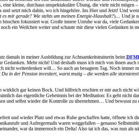
ine kleine, durchaus unspektakuläre Übung, die viele nicht mögen – d
d setzt mich dahin, wo ich hingehöre. Ins Hier und Jetzt! Und wenn 
ht es mir gerade? Wie stehts um meinen Energie-Haushalt?
)… Und je n
in bisschen fokussiert war. Große innere Unruhe war da, viele Gedank
ete noch ein Weilchen weiter und schaute mir diese vielen Gedanken
Satz damals in meiner Ausbildung zur Achtsamkeitstrainerin beim
DFM
nur Gedanken. Mehr nicht! Und deshalb muss ich mich von ihnen auch 
 ich nicht weiterdenken will… So auch an besagtem Tag. Noch immer m
t Du in der Pension investiert, warst mutig – die werden alle stornier
irklich gar keinen Bock. Und hilfreich erschien er mir auch nicht wir
nämlich das eigentliche Geheimnis bei der Meditation: Es geht nicht d
ssen und selbst wieder die Kontrolle zu übernehmen… Und bewusst zu 
t und wieder Platz und etwas Ruhe geschaffen hatte, öffnete ich die Au
anikanrufe und Aufregermails waren weggefallen – genauso Selbstmitle
neinander, war da immernoch ein Delta! Also tat ich das, was nun als