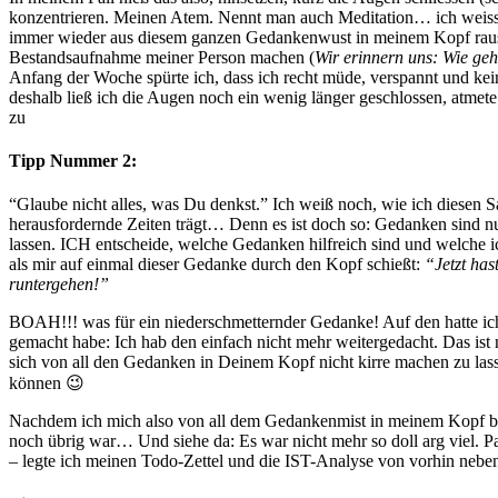
konzentrieren. Meinen Atem. Nennt man auch Meditation… ich weiss, e
immer wieder aus diesem ganzen Gedankenwust in meinem Kopf raus un
Bestandsaufnahme meiner Person machen (
Wir erinnern uns: Wie ge
Anfang der Woche spürte ich, dass ich recht müde, verspannt und ke
deshalb ließ ich die Augen noch ein wenig länger geschlossen, atm
zu
Tipp Nummer 2:
“Glaube nicht alles, was Du denkst.” Ich weiß noch, wie ich diesen 
herausfordernde Zeiten trägt… Denn es ist doch so: Gedanken sind 
lassen. ICH entscheide, welche Gedanken hilfreich sind und welche
als mir auf einmal dieser Gedanke durch den Kopf schießt:
“Jetzt has
runtergehen!”
BOAH!!! was für ein niederschmetternder Gedanke! Auf den hatte ich w
gemacht habe: Ich hab den einfach nicht mehr weitergedacht. Das ist 
sich von all den Gedanken in Deinem Kopf nicht kirre machen zu la
können 😉
Nachdem ich mich also von all dem Gedankenmist in meinem Kopf befrei
noch übrig war… Und siehe da: Es war nicht mehr so doll arg viel. P
– legte ich meinen Todo-Zettel und die IST-Analyse von vorhin nebe