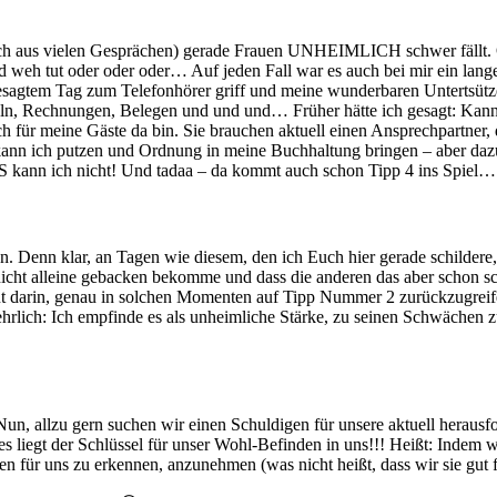
ss ich aus vielen Gesprächen) gerade Frauen UNHEIMLICH schwer fällt. 
 weh tut oder oder oder… Auf jeden Fall war es auch bei mir ein lange
esagtem Tag zum Telefonhörer griff und meine wunderbaren Untertsütze
n, Rechnungen, Belegen und und und… Früher hätte ich gesagt: Kann ic
ich für meine Gäste da bin. Sie brauchen aktuell einen Ansprechpartner,
nn ich putzen und Ordnung in meine Buchhaltung bringen – aber dazu 
 kann ich nicht! Und tadaa – da kommt auch schon Tipp 4 ins Spiel…
n. Denn klar, an Tagen wie diesem, den ich Euch hier gerade schildere
s nicht alleine gebacken bekomme und dass die anderen das aber schon s
t darin, genau in solchen Momenten auf Tipp Nummer 2 zurückzugreifen
 ehrlich: Ich empfinde es als unheimliche Stärke, zu seinen Schwäche
 allzu gern suchen wir einen Schuldigen für unsere aktuell herausfo
es liegt der Schlüssel für unser Wohl-Befinden in uns!!! Heißt: Inde
nen für uns zu erkennen, anzunehmen (was nicht heißt, dass wir sie gu